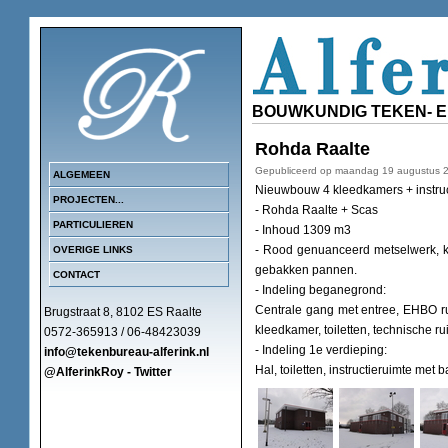
BOUWKUNDIG TEKEN- 
Rohda Raalte
Gepubliceerd op maandag 19 augustus 
ALGEMEEN
Nieuwbouw 4 kleedkamers + instruc
PROJECTEN...
- Rohda Raalte + Scas
PARTICULIEREN
- Inhoud 1309 m3
- Rood genuanceerd metselwerk, ku
OVERIGE LINKS
gebakken pannen.
CONTACT
- Indeling beganegrond:
Centrale gang met entree, EHBO ru
Brugstraat 8, 8102 ES Raalte
kleedkamer, toiletten, technische r
0572-365913 / 06-48423039
- Indeling 1e verdieping:
info@tekenbureau-alferink.nl
Hal, toiletten, instructieruimte met
@AlferinkRoy - Twitter