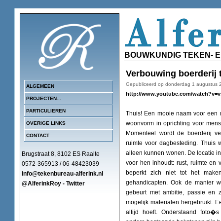
BOUWKUNDIG TEKEN- 
Verbouwing boerderij
Gepubliceerd op donderdag 1 augustus 
ALGEMEEN
http://www.youtube.com/watch?v
PROJECTEN...
PARTICULIEREN
Thuis! Een mooie naam voor een mo
woonvorm in oprichting voor mens
OVERIGE LINKS
Momenteel wordt de boerderij 
CONTACT
ruimte voor dagbesteding. Thuis 
alleen kunnen wonen. De locatie in
Brugstraat 8, 8102 ES Raalte
voor hen inhoudt: rust, ruimte en 
0572-365913 / 06-48423039
beperkt zich niet tot het make
info@tekenbureau-alferink.nl
gehandicapten. Ook de manier w
@AlferinkRoy - Twitter
gebeurt met ambitie, passie en 
mogelijk materialen hergebruikt.
altijd hoeft. Onderstaand foto